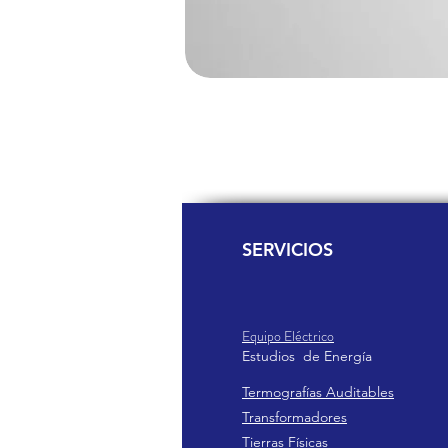
SERVICIOS
Equipo Eléctrico
Estudio
s de
Ener
gía
Termografías Auditables
Transformadores
Tierras Físicas