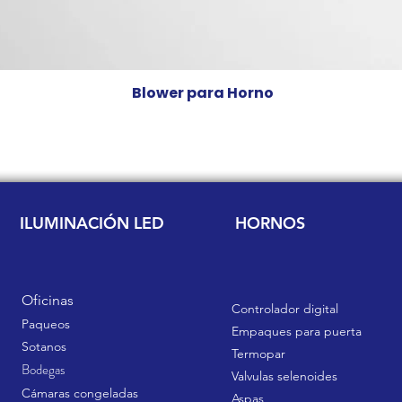
Blower para Horno
Precio
Q 0.00
ILUMINACIÓN LED
HORNOS
Oficinas
Controlador digital
Paqueos
Empaques para puerta
Sotanos
Termopar
Bodegas
Valvulas selenoides
Cámaras congeladas
Aspas