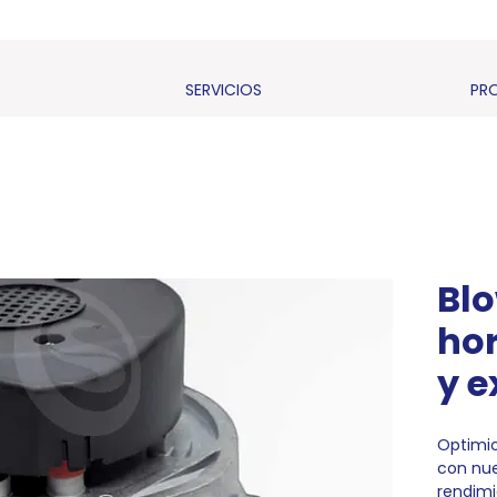
SERVICIOS
PR
Bl
hor
y e
Optimic
con nue
rendimi