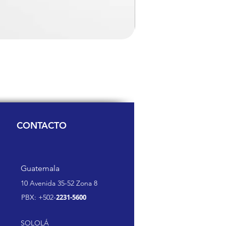
CONTACTO
Guatemala
10 Avenida 35-52 Zona 8
PBX: +502-
2231-5600
SOLOLÁ