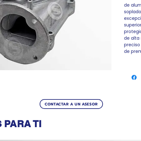
de alum
soplado
excepci
superio
protegi
de alta
preciso
de prem
CONTACTAR A UN ASESOR
Productos relacionados
PARA TI