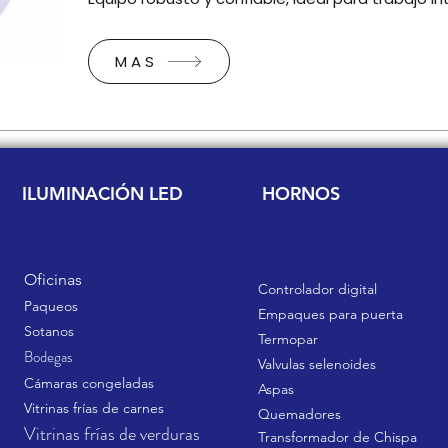
MAS
ILUMINACIÓN LED
HORNOS
Oficinas
Controlador digital
Paqueos
Empaques para puerta
Sotanos
Termopar
Bodegas
Valvulas selenoides
Cámaras congeladas
Aspas
Vitrinas frías de carnes
Quemadores
Vitrinas frías de verduras
Transformador de Chispa