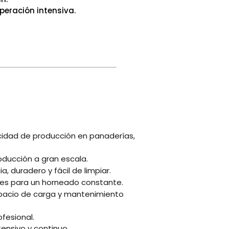
peración intensiva.
cidad de producción en panaderías,
oducción a gran escala.
a, duradero y fácil de limpiar.
veles para un horneado constante.
spacio de carga y mantenimiento
ofesional.
tensivo y continuo.