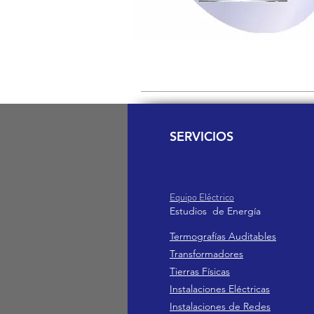
SERVICIOS
Equipo Eléctrico
Estudio
s de
Ener
gía
Termografías Auditables
Transformadores
Tierras Físicas
Instalaciones Eléctricas
Instalaciones de Redes