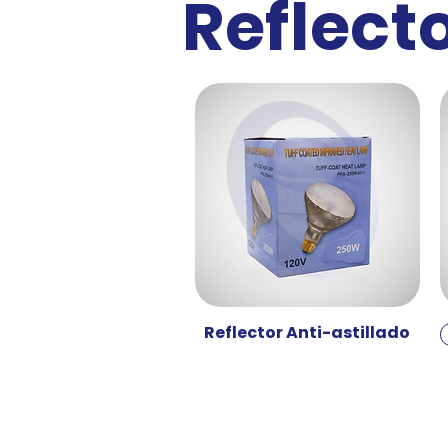
Reflect
Reflector Anti-astillado