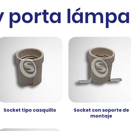
y porta lámpa
Socket tipo casquillo
Socket con soporte de
Vista rápida
Vista rápida
montaje