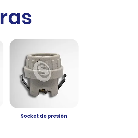
ras
Socket de presión
Vista rápida