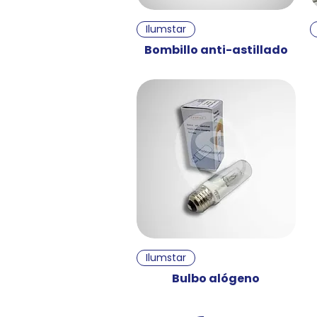
Vista rápida
Ilumstar
Bombillo anti-astillado
Vista rápida
Ilumstar
Bulbo alógeno