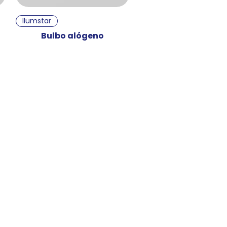
Vista rápida
Ilumstar
Bulbo alógeno