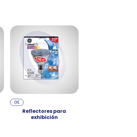
GE
o
Reflectores para
exhibición