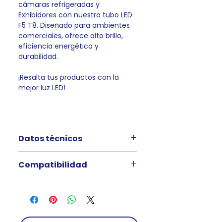
cámaras refrigeradas y
Exhibidores con nuestro tubo LED
F5 T8. Diseñado para ambientes
comerciales, ofrece alto brillo,
eficiencia energética y
durabilidad.
¡Resalta tus productos con la
mejor luz LED!
Datos técnicos
Modelo : F5
Compatibilidad
Tubo : T8
IP : 67
Vitrina refrigerada para
Tamaños : 60cm hasta 1,70cm
carnes frías
Color : 3,000k , 3,500k , 4,100 ,
Vitrina refrigerada para
6,000k, 6,500k
pasteles o postres