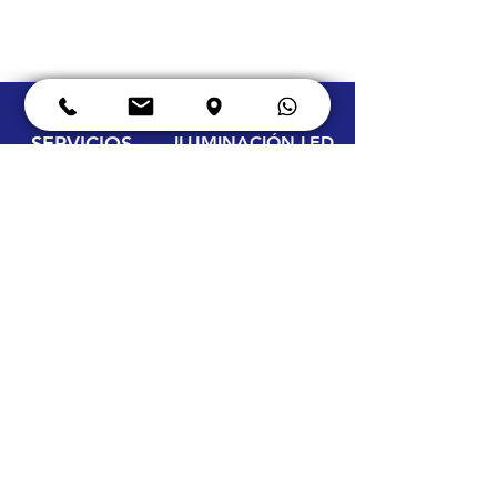
SERVICIOS
ILUMINACIÓN LED
Equipo Eléctrico
Oficinas
Estudio
s de
Ener
gía
Paqueos
Termografías Auditables
Sotanos
Transformadores
Bodegas
Tierras Físicas
Cámaras congeladas
Instalaciones Eléctricas
Vitrinas frías de carnes
Instalaciones de Redes
Vitrinas frías de verduras
Banco de Capacitores
Vitrinas de panadería
Control y PLC
Rótulos
publicitarios
Instalación de equipo
HORNOS
CONTACTO
Controlador digital
Guatemala