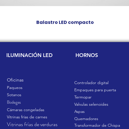
Balastro LED compacto
Precio
Q 0.00
ILUMINACIÓN LED
HORNOS
Oficinas
Controlador digital
Paqueos
Empaques para puerta
Sotanos
Termopar
Bodegas
Valvulas selenoides
Cámaras congeladas
Aspas
Vitrinas frías de carnes
Quemadores
Vitrinas frías de verduras
Transformador de Chispa