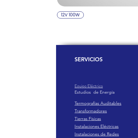
12V 100W
SERVICIOS
Equipo Eléctrico
Estudio
s de
Ener
gía
Termografías Auditables
Transformadores
Tierras Físicas
Instalaciones Eléctricas
Instalaciones de Redes