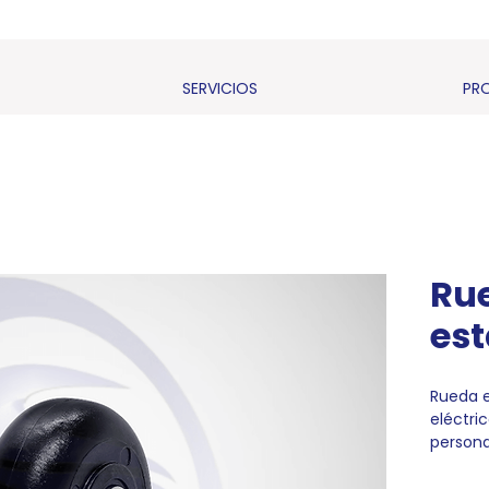
SERVICIOS
PR
Ru
est
Rueda e
eléctri
persona