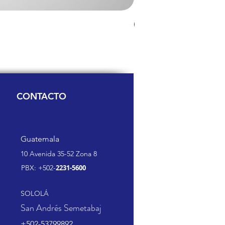
24V 100W
CONTACTO
Guatemala
10 Avenida 35-52 Zona 8
PBX: +502-
2231-5600
SOLOLÁ
San Andrés Semetabaj
+502-53799892