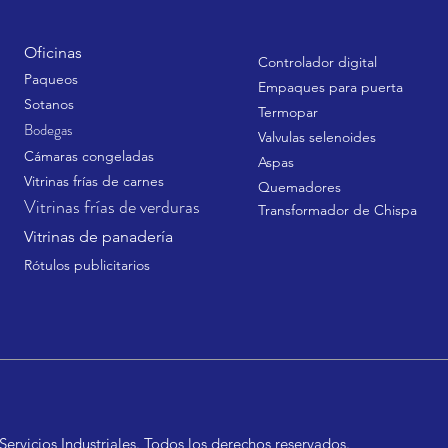
Oficinas
Controlador digital
Paqueos
Empaques para puerta
Sotanos
Termopar
Bodegas
Valvulas selenoides
Cámaras congeladas
Aspas
Vitrinas frías de carnes
Quemadores
Vitrinas frías de verduras
Transformador de Chispa
Vitrinas de panadería
Rótulos
publicitarios
Servicios Industriales. Todos los derechos reservados.