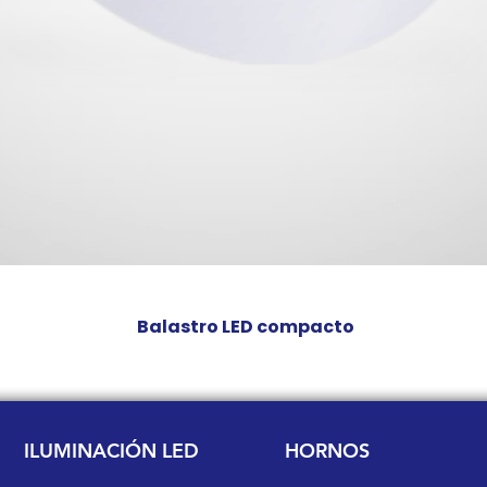
Balastro LED compacto
Precio
Q 0.00
ILUMINACIÓN LED
HORNOS