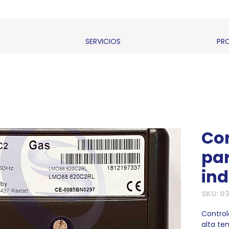
SERVICIOS
PR
Co
pa
ind
SKU: 0
Control
alta te