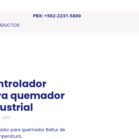
PBX: +502-2231-5600
ODUCTOS
ntrolador
ra quemador
ustrial
3-201
ador para quemador Baltur de
mperatura.