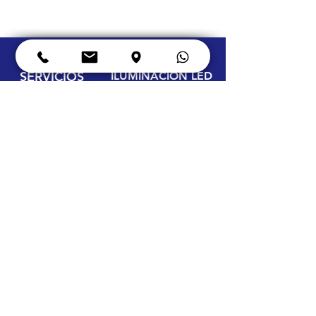
SERVICIOS
ILUMINACIÓN LED
Equipo Eléctrico
Oficinas
Estudio
s de
Ener
gía
Paqueos
Termografías Auditables
Sotanos
Transformadores
Bodegas
Tierras Físicas
Cámaras congeladas
Instalaciones Eléctricas
Vitrinas frías de carnes
Instalaciones de Redes
Vitrinas frías de verduras
Banco de Capacitores
Vitrinas de panadería
Control y PLC
Rótulos
publicitarios
Instalación de equipo
HORNOS
CONTACTO
Controlador digital
Guatemala
Termopar
10 Avenida 35-52 Zona 8