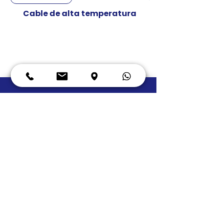
Cable de alta temperatura
Precio
Q 0.00
SERVICIOS
ILUMINACIÓN LED
Equipo Eléctrico
Oficinas
Estudio
s de
Ener
gía
Paqueos
Termografías Auditables
Sotanos
Transformadores
Bodegas
Tierras Físicas
Cámaras congeladas
Instalaciones Eléctricas
Vitrinas frías de carnes
Instalaciones de Redes
Vitrinas frías de verduras
Banco de Capacitores
Vitrinas de panadería
Control y PLC
Rótulos
publicitarios
Instalación de equipo