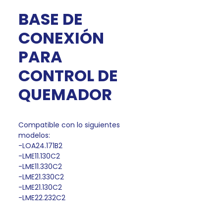
BASE DE
CONEXIÓN
PARA
CONTROL DE
QUEMADOR
Compatible con lo siguientes
modelos:
-LOA24.171B2
-LME11.130C2
-LME11.330C2
-LME21.330C2
-LME21.130C2
-LME22.232C2